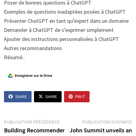
Poser de bonnes questions à ChatGPT
Exemples de questions inadaptées posées à ChatGPT
Présenter ChatGPT en tant qu’expert dans un domaine
Demander à ChatGPT de s’exprimer simplement
Ajouter des instructions personnalisées à ChatGPT
Autres recommandations
Résumé..
SHARE
SHARE
PIN IT
Navigation
Publication
P
PUBLICATION PRÉCÉDENTE
PUBLICATION SUIVANTE
précédente :
s
Building Recommender
John Summit unveils an
de