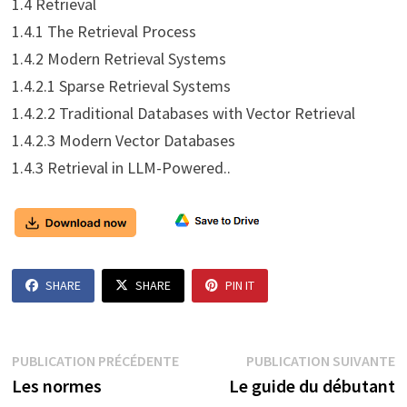
1.4 Retrieval
1.4.1 The Retrieval Process
1.4.2 Modern Retrieval Systems
1.4.2.1 Sparse Retrieval Systems
1.4.2.2 Traditional Databases with Vector Retrieval
1.4.2.3 Modern Vector Databases
1.4.3 Retrieval in LLM-Powered..
SHARE
SHARE
PIN IT
Navigation
Publication
P
PUBLICATION PRÉCÉDENTE
PUBLICATION SUIVANTE
précédente :
s
Les normes
Le guide du débutant
de