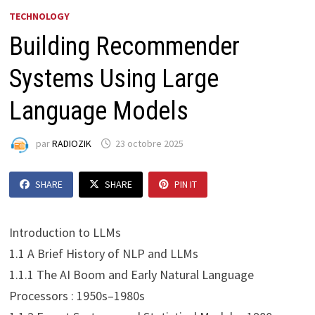
TECHNOLOGY
Building Recommender
Systems Using Large
Language Models
par
RADIOZIK
23 octobre 2025
SHARE
SHARE
PIN IT
Introduction to LLMs
1.1 A Brief History of NLP and LLMs
1.1.1 The AI Boom and Early Natural Language
Processors : 1950s–1980s