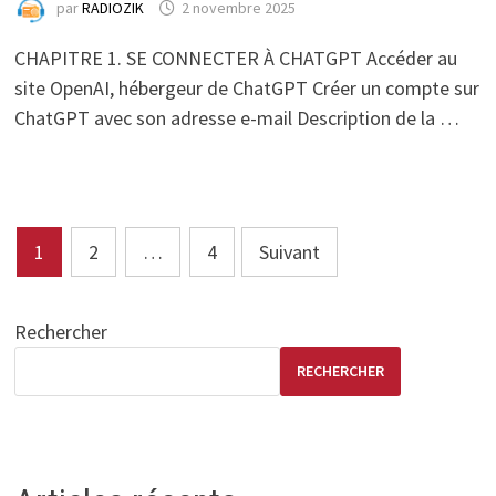
par
RADIOZIK
2 novembre 2025
CHAPITRE 1. SE CONNECTER À CHATGPT Accéder au
site OpenAI, hébergeur de ChatGPT Créer un compte sur
ChatGPT avec son adresse e-mail Description de la …
Pagination
1
2
…
4
Suivant
des
publications
Rechercher
RECHERCHER