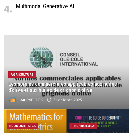
4.
Multimodal Generative AI
AGRICULTURE
Les normes commerciales applicables aux huiles
d’olive et aux huiles de grignon d’olive
par
RADIOZIK
21 octobre 2025
ECONOMETRICS
TECHNOLOGY