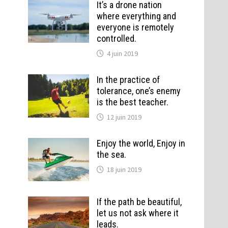
It’s a drone nation
where everything and
everyone is remotely
controlled.
4 juin 2019
In the practice of
tolerance, one’s enemy
is the best teacher.
12 juin 2019
Enjoy the world, Enjoy in
the sea.
18 juin 2019
If the path be beautiful,
let us not ask where it
leads.