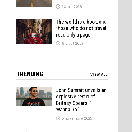
18 juin 2019
The world is a book, and
those who do not travel
read only a page.
6 juillet 2019
TRENDING
VIEW ALL
John Summit unveils an
explosive remix of
Britney Spears’ “I
Wanna Go.”
5 novembre 2025