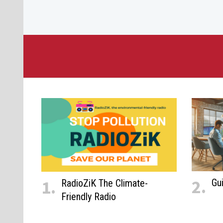
Passer
au
contenu
2.
1.
Gu
RadioZiK The Climate-
Friendly Radio