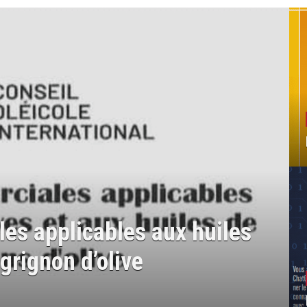
es applicables aux huiles
 grignon d’olive