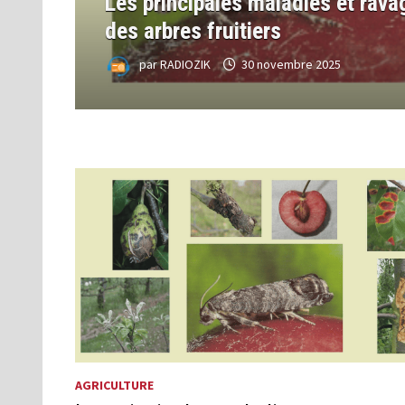
Les principales maladies et rava
des arbres fruitiers
par
RADIOZIK
30 novembre 2025
AGRICULTURE