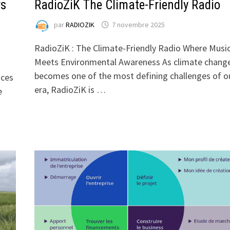
rs
RadioZiK The Climate-Friendly Radio
par
RADIOZIK
7 novembre 2025
RadioZiK : The Climate-Friendly Radio Where Musi
Meets Environmental Awareness As climate chang
becomes one of the most defining challenges of o
nces
era, RadioZiK is …
e